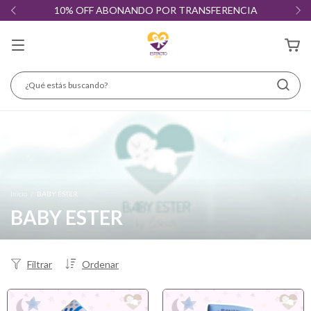
10% OFF ABONANDO POR TRANSFERENCIA
Inicio
/
BABY ESTER
BABY ESTER
Filtrar
Ordenar