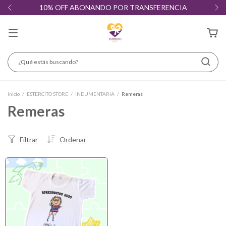
10% OFF ABONANDO POR TRANSFERENCIA
Inicio
/
ESTERCITO STORE
/
INDUMENTARIA
/
Remeras
Remeras
Filtrar
Ordenar