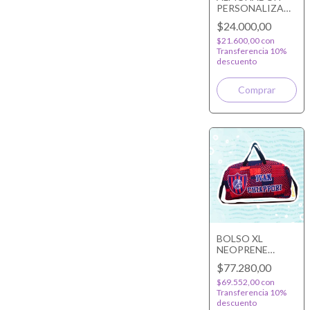
PERSONALIZADO
TROPICAL
$24.000,00
$21.600,00
con
Transferencia 10%
descuento
Comprar
BOLSO XL
NEOPRENE
40X60
$77.280,00
PERSONALIZADO
$69.552,00
con
Transferencia 10%
descuento