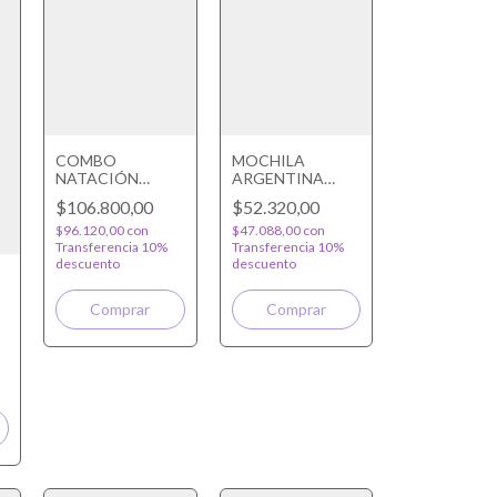
COMBO
MOCHILA
NATACIÓN
ARGENTINA
BOCA
DIBU JARDÍN
$106.800,00
$52.320,00
$96.120,00
con
$47.088,00
con
Transferencia 10%
Transferencia 10%
descuento
descuento