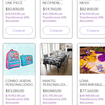
ONE PIECE
NEOPRENE
MESSI
30x40CM
$82.800,00
$59.760,00
$82.800,00
PERSONALIZADO
$74.520,00
con
$53.784,00
con
$74.520,00
con
Transferencia 10%
Transferencia 10%
Transferencia 10%
descuento
descuento
descuento
COMBO JARDIN
MANTEL
LONA
PERSONALIZADO
PERSONALIZADO
IMPERMEABLE
CUADRADO/RECTANGULAR
PERSONALIZAD
$83.280,00
$80.880,00
$77.160,00
$74.952,00
con
$72.792,00
con
$69.444,00
con
Transferencia 10%
Transferencia 10%
Transferencia 10%
descuento
descuento
descuento