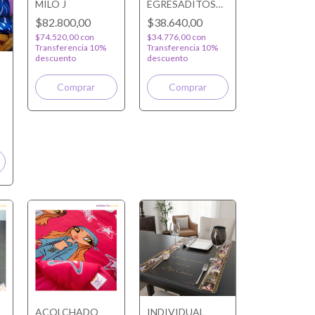
MILO J
EGRESADITOS
PERSONALIZADA
$82.800,00
$38.640,00
$74.520,00
con
$34.776,00
con
Transferencia 10%
Transferencia 10%
descuento
descuento
Comprar
ACOLCHADO
INDIVIDUAL