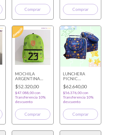
MOCHILA
LUNCHERA
ARGENTINA
PICNIC
A
DIBU PRIMARIA
PERSONALIZADA
$52.320,00
$62.640,00
$47.088,00
con
$56.376,00
con
Transferencia 10%
Transferencia 10%
descuento
descuento