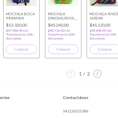
MOCHILA BOCA
MOCHILA
MOCHILA RIVE
PRIMARIA
DINOSAURIOS
JARDIN
JARDIN
$52.320,00
$45.240,00
$45.120,00
$47.088,00
con
$40.716,00
con
$40.608,00
con
Transferencia 10%
Transferencia 10%
Transferencia 10%
descuento
descuento
descuento
1
/
2
orías
Contactános
541126525386
O