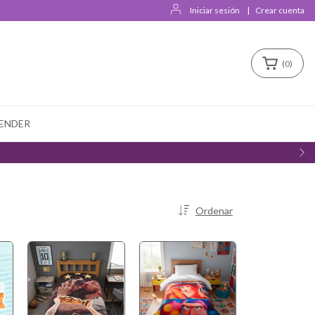
Iniciar sesión
|
Crear cuenta
(
0
)
ENDER
Ordenar