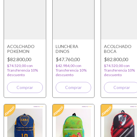
ACOLCHADO
LUNCHERA
ACOLCHADO
POKEMON
DINOS
BOCA
$82.800,00
$47.760,00
$82.800,00
$74.520,00
con
$42.984,00
con
$74.520,00
con
Transferencia 10%
Transferencia 10%
Transferencia 10%
descuento
descuento
descuento