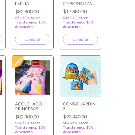
EMILIA
PERSONALIZADO
RECTANGULAR
$82.800,00
$17.880,00
$74.520,00
con
$16.092,00
con
Transferencia 10%
Transferencia 10%
descuento
descuento
Comprar
ACOLCHADO
COMBO JARDIN
PRINCESAS
3
A
PERSONALIZADO
$82.800,00
$93.840,00
$74.520,00
con
$84.456,00
con
Transferencia 10%
Transferencia 10%
descuento
descuento