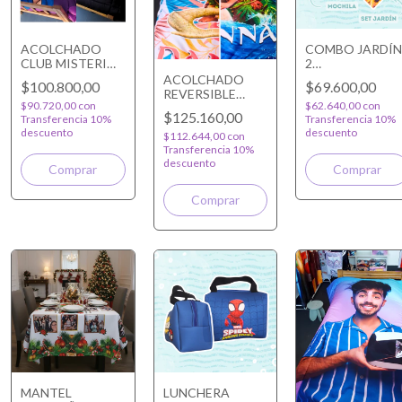
ACOLCHADO
COMBO JARDÍN
CLUB MISTERIO -
2
FEDE VIGEVANI
PERSONALIZA
ACOLCHADO
$100.800,00
$69.600,00
REVERSIBLE
REVERSIBLE
$90.720,00
con
$62.640,00
con
PERSONALIZADO
$125.160,00
Transferencia 10%
Transferencia 10%
descuento
descuento
$112.644,00
con
Transferencia 10%
descuento
MANTEL
LUNCHERA