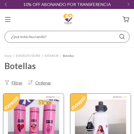
10% OFF ABONANDO POR TRANSFERENCIA
Inicio
/
ESTERCITO STORE
/
EXTERIOR
/
Botellas
Botellas
Filtrar
Ordenar