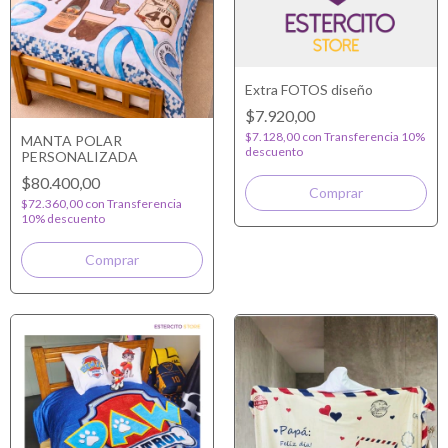
Extra FOTOS diseño
$7.920,00
$7.128,00
con
Transferencia 10%
MANTA POLAR
descuento
PERSONALIZADA
$80.400,00
$72.360,00
con
Transferencia
10% descuento
Comprar