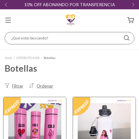
10% OFF ABONANDO POR TRANSFERENCIA
Inicio
/
ESTERCITO KIDS
/
Botellas
Botellas
Filtrar
Ordenar