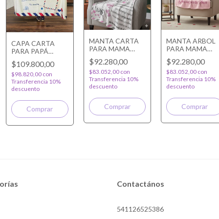
MANTA CARTA
MANTA ARBOL
CAPA CARTA
PARA MAMA
PARA MAMA
PARA PAPÁ
SILLON
SILLON
PERSONALIZADA
$92.280,00
$92.280,00
$109.800,00
$83.052,00
con
$83.052,00
con
$98.820,00
con
Transferencia 10%
Transferencia 10%
Transferencia 10%
descuento
descuento
descuento
orías
Contactános
541126525386
O