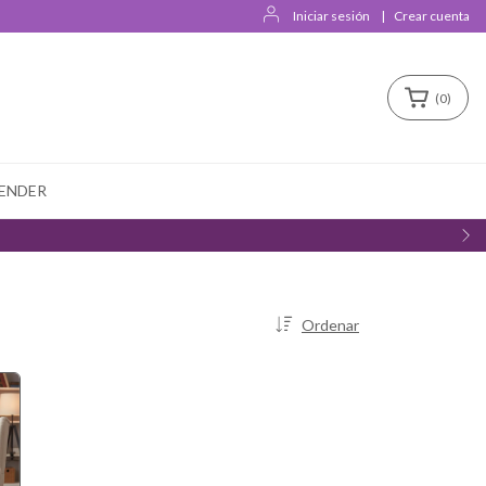
Iniciar sesión
|
Crear cuenta
(
0
)
ENDER
Ordenar