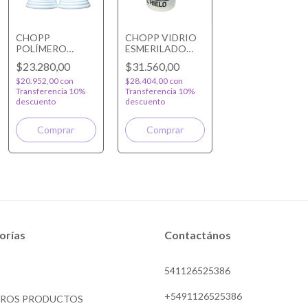
CHOPP
CHOPP VIDRIO
POLÍMERO
ESMERILADO
PERSONALIZADO
PERSONALIZADO
$23.280,00
$31.560,00
$20.952,00
con
$28.404,00
con
Transferencia 10%
Transferencia 10%
descuento
descuento
orías
Contactános
541126525386
O
+5491126525386
TROS PRODUCTOS