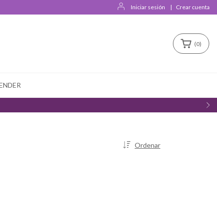
Iniciar sesión
|
Crear cuenta
(
0
)
ENDER
Ordenar