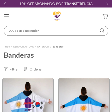
10% OFF ABONANDO POR TRANSFERENCIA
Inicio
/
ESTERCITO STORE
/
EXTERIOR
/
Banderas
Banderas
Filtrar
Ordenar