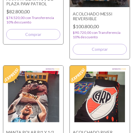
PLAZA PAW PATROL
$82.800,00
ACOLCHADO MESSI
$74.520,00
con
Transferencia
REVERSIBLE
10% descuento
$100.800,00
$90.720,00
con
Transferencia
10% descuento
MANTA POLAR P/1 Y 1/2
ACOLCHADO RIVER