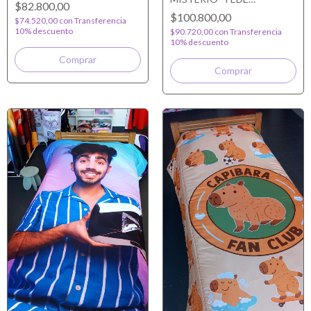
$82.800,00
VIGEVANI REVERSIBLE
$100.800,00
$74.520,00
con
Transferencia
10% descuento
$90.720,00
con
Transferencia
10% descuento