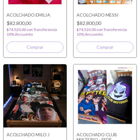
ACOLCHADO EMILIA
ACOLCHADO MESSI
$82.800,00
$82.800,00
$74.520,00
con
Transferencia
$74.520,00
con
Transferencia
10% descuento
10% descuento
ACOLCHADO MILO J
ACOLCHADO CLUB
MISTERIO - FEDE