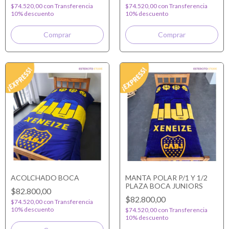
$74.520,00
con
Transferencia
$74.520,00
con
Transferencia
10% descuento
10% descuento
ACOLCHADO BOCA
MANTA POLAR P/1 Y 1/2
PLAZA BOCA JUNIORS
$82.800,00
$82.800,00
$74.520,00
con
Transferencia
10% descuento
$74.520,00
con
Transferencia
10% descuento