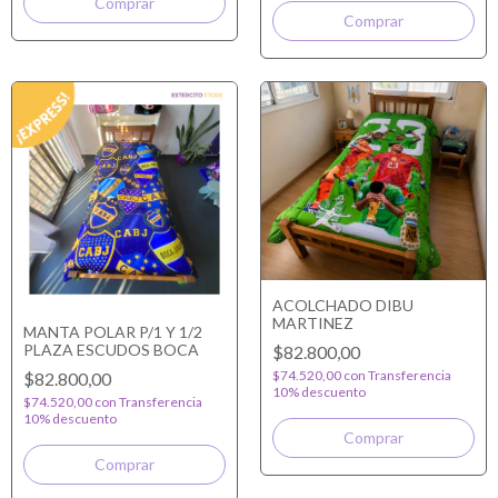
ACOLCHADO DIBU
MARTINEZ
MANTA POLAR P/1 Y 1/2
PLAZA ESCUDOS BOCA
$82.800,00
$74.520,00
con
Transferencia
$82.800,00
10% descuento
$74.520,00
con
Transferencia
10% descuento