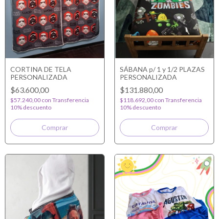
CORTINA DE TELA
SÁBANA p/ 1 y 1/2 PLAZAS
PERSONALIZADA
PERSONALIZADA
$63.600,00
$131.880,00
$57.240,00
con
Transferencia
$118.692,00
con
Transferencia
10% descuento
10% descuento
Comprar