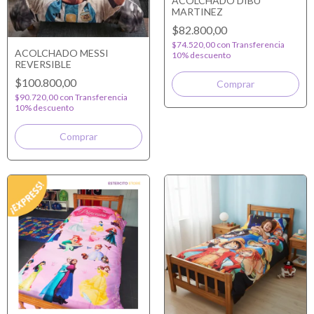
ACOLCHADO DIBU
MARTINEZ
$82.800,00
$74.520,00
con
Transferencia
ACOLCHADO MESSI
10% descuento
REVERSIBLE
$100.800,00
$90.720,00
con
Transferencia
10% descuento