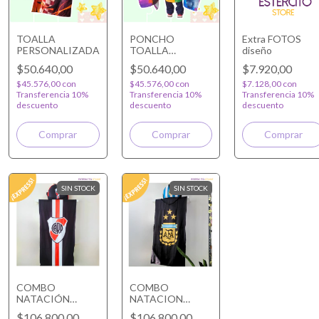
TOALLA
PONCHO
Extra FOTOS
PERSONALIZADA
TOALLA
diseño
PERSONALIZADO
$50.640,00
$50.640,00
$7.920,00
$45.576,00
con
$45.576,00
con
$7.128,00
con
Transferencia 10%
Transferencia 10%
Transferencia 10%
descuento
descuento
descuento
Comprar
Comprar
SIN STOCK
SIN STOCK
COMBO
COMBO
NATACIÓN
NATACION
RIVER
ARGENTINA
$106.800,00
$106.800,00