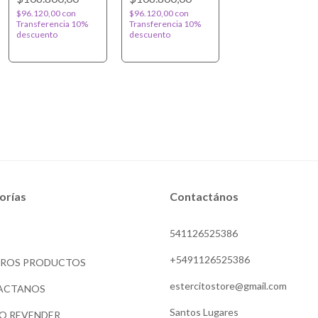
$96.120,00
con
$96.120,00
con
Transferencia 10%
Transferencia 10%
descuento
descuento
orías
Contactános
541126525386
O
+5491126525386
TROS PRODUCTOS
estercitostore@gmail.com
ACTANOS
Santos Lugares
O REVENDER