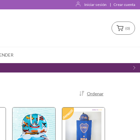
Iniciar sesión
|
Crear cuenta
(
0
)
ENDER
Ordenar