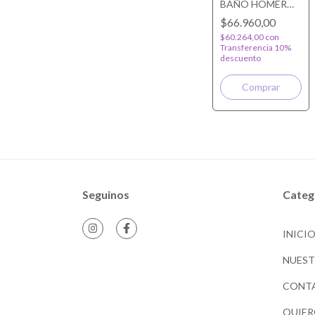
BAÑO HOMERO
SIMPSON
$66.960,00
$60.264,00
con
Transferencia 10%
descuento
Seguinos
Categ
INICI
NUES
CONT
QUIER