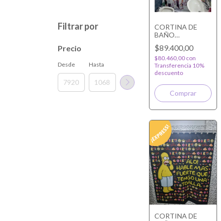
Filtrar por
CORTINA DE
BAÑO
PERSONALIZADA
$89.400,00
Precio
140X180
$80.460,00
con
Desde
Hasta
Transferencia 10%
descuento
CORTINA DE