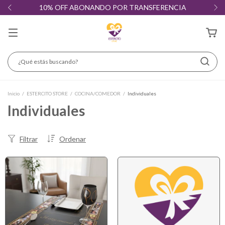
10% OFF ABONANDO POR TRANSFERENCIA
Inicio
/
ESTERCITO STORE
/
COCINA/COMEDOR
/
Individuales
Individuales
Filtrar
Ordenar