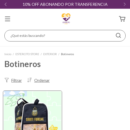
10% OFF ABONANDO POR TRANSFERENCIA
Inicio
/
ESTERCITO STORE
/
EXTERIOR
/
Botineros
Botineros
Filtrar
Ordenar