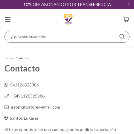
10% OFF ABONANDO POR TRANSFERENCIA
Inicio
/
Contacto
Contacto
541126525386
+5491126525386
estercitostore@gmail.com
Santos Lugares
Si te arrepentiste de una compra, podés pedir la cancelación