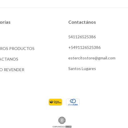
orías
Contactános
541126525386
O
+5491126525386
TROS PRODUCTOS
estercitostore@gmail.com
ACTANOS
Santos Lugares
O REVENDER