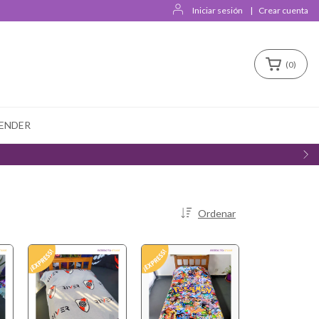
Iniciar sesión
|
Crear cuenta
(
0
)
ENDER
Ordenar