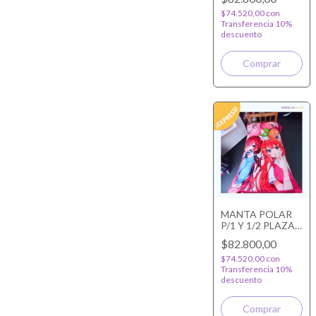
$74.520,00
con
Transferencia 10%
descuento
MANTA POLAR
P/1 Y 1/2 PLAZA
LAS
$82.800,00
QUINTILLIZAS
$74.520,00
con
Transferencia 10%
descuento