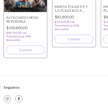
MANTA POLAR P/1 Y
MA
1/2 PLAZA BOCA
PL
JUNIORS
$82.800,00
$8
ACOLCHADO MESSI
REVERSIBLE
$74.520,00
con
$74
Transferencia 10%
Tra
$100.800,00
descuento
des
$90.720,00
con
Transferencia 10%
descuento
Seguinos