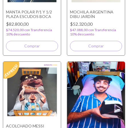
MANTA POLAR P/1 Y 1/2
MOCHILA ARGENTINA
PLAZA ESCUDOS BOCA
DIBU JARDÍN
$82.800,00
$52.320,00
$74.520,00
con
Transferencia
$47.088,00
con
Transferencia
10% descuento
10% descuento
ACOLCHADO MESSI