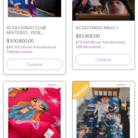
ACOLCHADO CLUB
ACOLCHADO MILO J
MISTERIO - FEDE
$82.800,00
VIGEVANI REVERSIBLE
$100.800,00
$74.520,00
con
Transferencia
10% descuento
$90.720,00
con
Transferencia
10% descuento