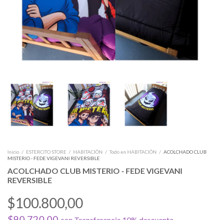
Inicio
/
ESTERCITO STORE
/
HABITACIÓN
/
Todo en HABITACIÓN
/
ACOLCHADO CLUB
MISTERIO - FEDE VIGEVANI REVERSIBLE
ACOLCHADO CLUB MISTERIO - FEDE VIGEVANI
REVERSIBLE
$100.800,00
$90.720,00
con
Transferencia 10% descuento