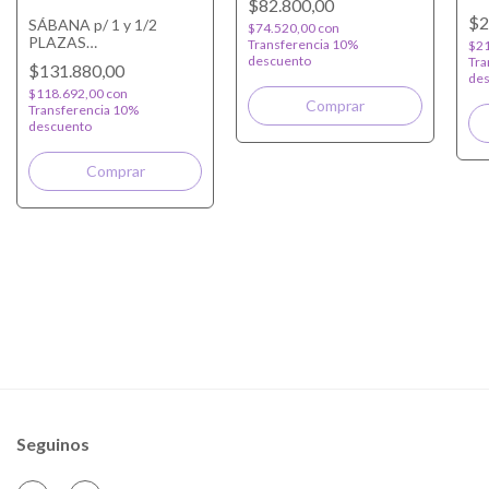
$82.800,00
TR
$2
SÁBANA p/ 1 y 1/2
$74.520,00
con
PLAZAS
Transferencia 10%
$21
PERSONALIZADA
descuento
Tra
$131.880,00
des
$118.692,00
con
Transferencia 10%
descuento
Seguinos