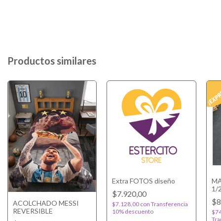
Productos similares
Extra FOTOS diseño
MA
1/
$7.920,00
$8
ACOLCHADO MESSI
$7.128,00
con
Transferencia
REVERSIBLE
10% descuento
$74
Tra