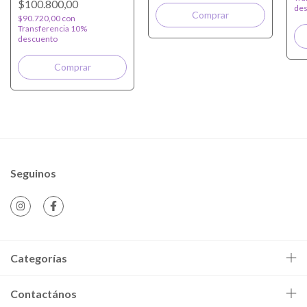
$100.800,00
des
$90.720,00
con
Transferencia 10%
descuento
Seguinos
Categorías
Contactános