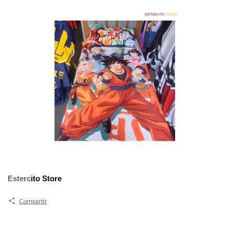
E
sterc
ito Store
Compartir