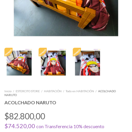
Inicio
/
ESTERCITO STORE
/
HABITACIÓN
/
Todo en HABITACIÓN
/
ACOLCHADO
NARUTO
ACOLCHADO NARUTO
$82.800,00
$74.520,00
con
Transferencia 10% descuento